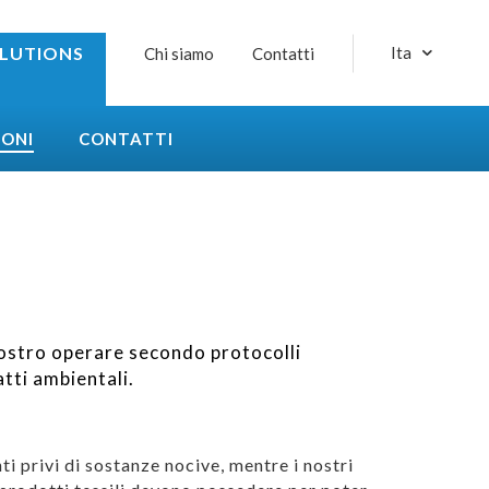
OLUTIONS
Ita
Chi siamo
Contatti
IONI
CONTATTI
 nostro operare secondo protocolli
atti ambientali.
i privi di sostanze nocive, mentre i nostri