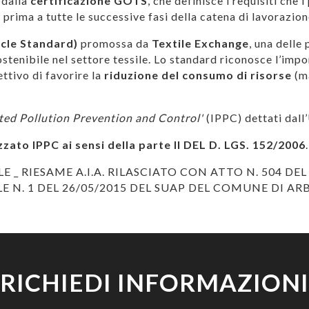
 dalla
certificazione GOTS
, che definisce i requisiti che
a prima a tutte le successive fasi della catena di lavorazion
cle Standard)
promossa da
Textile Exchange
, una delle
stenibile nel settore tessile. Lo standard riconosce l’impo
ttivo di favorire la
riduzione del consumo di risorse
(ma
ted Pollution Prevention and Control'
(IPPC) dettati dall
zzato IPPC ai sensi della parte II DEL D. LGS. 152/2006
.
 RIESAME A.I.A. RILASCIATO CON ATTO N. 504 DEL 
 N. 1 DEL 26/05/2015 DEL SUAP DEL COMUNE DI AR
RICHIEDI INFORMAZIONI