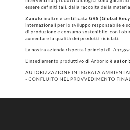
interventi sui prodotti biologici sono garantiti
essere definiti tali, dalla raccolta della materi
Zanolo
inoltre è certificata
GRS
(
Global Recy
internazionali per lo sviluppo responsabile e so
di produzione e consumo sostenibile, con l’obie
aumentare la qualità dei prodotti riciclati.
La nostra azienda rispetta i principi di ‘
Integra
L’insediamento produttivo di Arborio è
autori
AUTORIZZAZIONE INTEGRATA AMBIENTALE _
- CONFLUITO NEL PROVVEDIMENTO FINALE