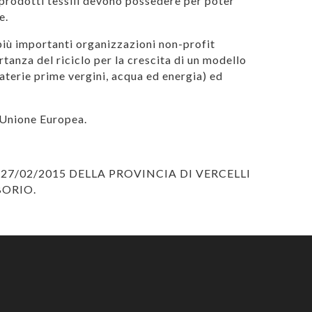
 i prodotti tessili devono possedere per poter
e.
 più importanti organizzazioni non-profit
rtanza del riciclo per la crescita di un modello
terie prime vergini, acqua ed energia) ed
’Unione Europea.
27/02/2015 DELLA PROVINCIA DI VERCELLI
BORIO.