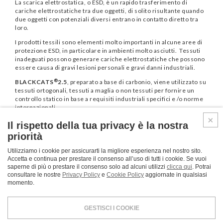
La scarica elettrostatica, o ESD, è un rapido trasferimento di
cariche elettrostatiche tra due oggetti, di solito risultante quando
due oggetti con potenziali diversi entrano in contatto diretto tra
loro.
I prodotti tessili sono elementi molto importanti in alcune aree di
protezione ESD, in particolare in ambienti molto asciutti. Tessuti
inadeguati possono generare cariche elettrostatiche che possono
essere causa di gravi lesioni personali e gravi danni industriali.
®
BLACKCATS
2.5
, preparato a base di carbonio, viene utilizzato su
tessuti ortogonali, tessuti a maglia o non tessuti per fornire un
controllo statico in base a requisiti industriali specifici e /o norme
internazionali.
Il rispetto della tua privacy è la nostra
Proprietà elettrostatiche: Resistività
priorità
®
BLACKCATS
2.5
aiuta i vostri prodotti a soddisfare i requisiti
Utilizziamo i cookie per assicurarti la migliore esperienza nel nostro sito.
delle seguenti norme:
Accetta e continua per prestare il consenso all’uso di tutti i cookie. Se vuoi
saperne di più o prestare il consenso solo ad alcuni utilizzi
clicca qui
. Potrai
EN1149 part 1,2,3 e 5.: indumenti di protezione
consultare le nostre
Privacy Policy
e
Cookie Policy
aggiornate in qualsiasi
ISO 284: conduttività elettrica
momento.
ISO 16812: tessuti elettricamente conduttivi
A seconda della quantità di prodotto utilizzata, si possono ottenere
i seguenti valori, espressi in Ω•cm:
GESTISCI I COOKIE
9
5
Materiali dissipatori: resistività. elettrica tra
10
e
10
Ω